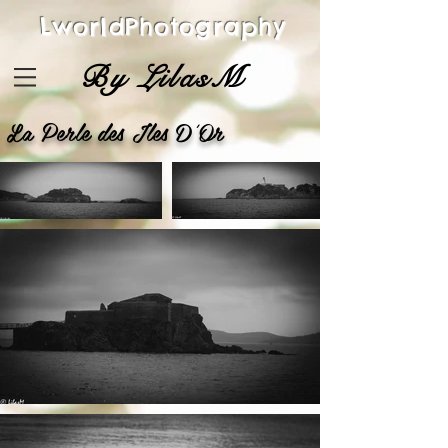
LworldPhotography
By LilasM
La Perle des Iles D'Or