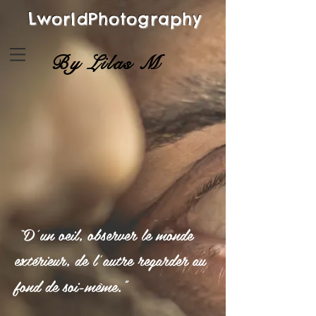
LworldPhotography
By Lilas M
“D’un oeil, observer le monde
extérieur, de l’autre regarder au
”
fond de soi-même.